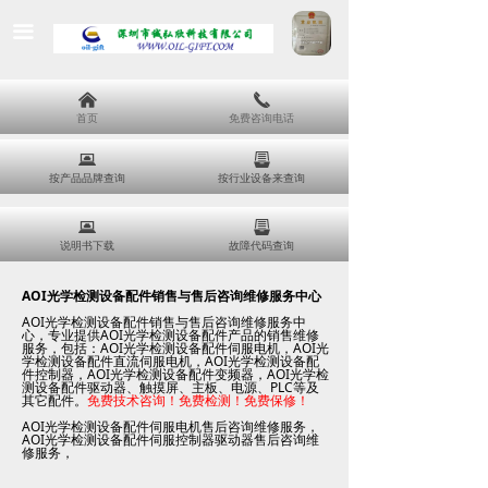
끀
낀
끅
首页
免费咨询电话
뀵
뀣
按产品品牌查询
按行业设备来查询
뀵
뀣
说明书下载
故障代码查询
AOI
光学检测设备配件销售与售后咨询维修服务中心
AOI
光学检测设备配件销售与售后咨询维修服务中
AOI
心，专业提供
光学检测设备配件产品的销售维修
AOI
AOI
服务，包括：
光学检测设备配件伺服电机，
光
AOI
学检测设备配件直流伺服电机，
光学检测设备配
AOI
AOI
件控制器，
光学检测设备配件变频器，
光学检
PLC
测设备配件驱动器、触摸屏、主板、电源、
等及
其它配件。
免费技术咨询！免费检测！免费保修！
AOI
光学检测设备配件伺服电机售后咨询维修服务，
AOI
光学检测设备配件伺服控制器驱动器售后咨询维
修服务，