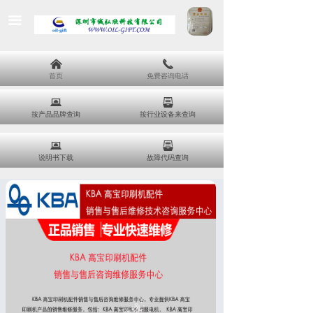
끀
낀
끅
首页
免费咨询电话
뀵
뀣
按产品品牌查询
按行业设备来查询
뀵
뀣
说明书下载
故障代码查询