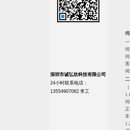
伺
一
伺
伺
害
伺
深圳市诚弘欣科技有限公司
二
24小时联系电话：
（
13554907082 李工
1
伺
正
车
1