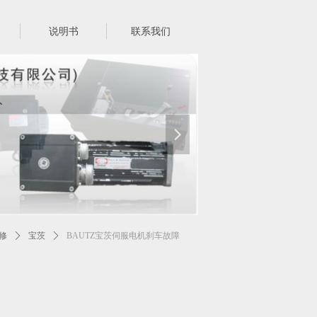
说明书
联系我们
넲
修
ꄲ
宝茨
ꄲ
BAUTZ宝茨伺服电机刹车故障