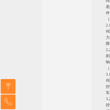
伺
若
件
（
2
伺
力
障
2
刹
响
（
3
伺
ꁸ
控
车
3
ꂅ
回到顶部
控