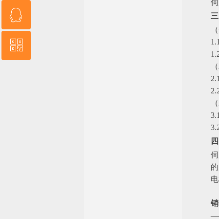
伺
ꁗ
13554907082
三
（
1
ꀥ
QQ客服
1
（
微信二维码
2
2
（
3
3
四
伺
的
电
销
—