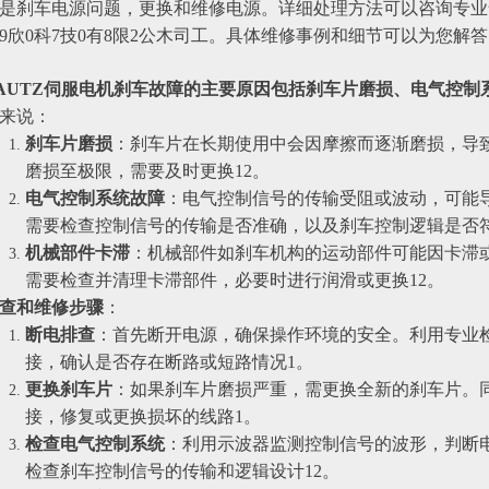
是刹车电源问题，更换和维修电源。详细处理方法可以咨询专业售
9欣0科7技0有8限2公木司工。具体维修事例和细节可以为您解
AUTZ伺服电机刹车故障的主要原因包括刹车片磨损、电气控制
来说：
刹车片磨损
‌：刹车片在长期使用中会因摩擦而逐渐磨损，导
磨损至极限，需要及时更换‌12。
电气控制系统故障
‌：电气控制信号的传输受阻或波动，可能
需要检查控制信号的传输是否准确，以及刹车控制逻辑是否符合
机械部件卡滞
‌：机械部件如刹车机构的运动部件可能因卡滞
需要检查并清理卡滞部件，必要时进行润滑或更换‌12。
查和维修步骤
‌：
断电排查
‌：首先断开电源，确保操作环境的安全。利用专业
接，确认是否存在断路或短路情况‌1。
更换刹车片
‌：如果刹车片磨损严重，需更换全新的刹车片。
接，修复或更换损坏的线路‌1。
检查电气控制系统
‌：利用示波器监测控制信号的波形，判断
检查刹车控制信号的传输和逻辑设计‌12。