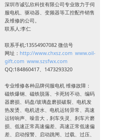
深圳市诚弘欣科技有限公司专业致力于伺
服电机、驱动器、变频器等工控配件销售
及维修的公司。
联系人:李仁
联系手机:13554907082 微信号
网址：
http://www.chxsz.com
www.oil-
gift.com
www.szsfwx.com
QQ:184860417、1473293320
专业维修各种品牌伺服电机 维修故障：
磁铁爆钢、磁铁脱落、卡死转不动、编码
器磨损、码盘/玻璃盘磨损破裂、电机发
热发烫、电机进水、电机运转异常、高速
运转响声、噪音大，刹车失灵、刹车片磨
损、低速正常高速偏差、高速正常低速偏
差、启动报警、启动跳闸、过载、过压、