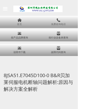
끀
낀
끅
首页
免费咨询电话
뀵
뀣
按产品品牌查询
按行业设备来查询
뀵
뀣
说明书下载
故障代码查询
8JSA51.E7045D100-0 B&R贝加
莱伺服电机断轴问题解析:原因与
解决方案全解析