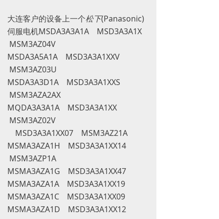
大连客户的设备上一个‌
松下
(Panasonic)
伺服电机MSDA3A3A1A MSD3A3A1X
MSM3AZ04V
MSDA3A5A1A MSD3A3A1XXV
MSM3AZ03U
MSDA3A3D1A MSD3A3A1XXS
MSM3AZA2AX
MQDA3A3A1A MSD3A3A1XX
MSM3AZ02V
MSD3A3A1XX07 MSM3AZ21A
MSMA3AZA1H MSD3A3A1XX14
MSM3AZP1A
MSMA3AZA1G MSD3A3A1XX47
MSMA3AZA1A MSD3A3A1XX19
MSMA3AZA1C MSD3A3A1XX09
MSMA3AZA1D MSD3A3A1XX12