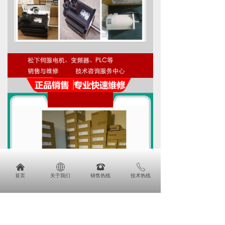
낀
ꄓ
뀰
ꂅ
首页
关于我们
销售热线
技术热线
낀
ꄓ
뀵
ꂅ
首页
关于我们
产品
免费电话咨询