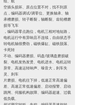
组、航
空插头损坏、原点位置不对，找不到原
点，编码器调试/调零位、更换轴承、轴
承槽磨损、转子断裂，轴断裂、齿轮槽磨
损等飞车
，编码器零点跑位，电机三相对地短路，
电机运行中有异响且不连续，自由状态手
转电机轴很费劲，磁铁爆缸、磁铁脱落、
卡死转
不动、编码器磨损、码盘/玻璃盘磨损破
裂、电机发热发烫、电机进水、电机运转
异常、高速运转响声、噪音大，刹车失
灵、刹车
片磨损、电机往下掉，低速正常高速偏
差、高速正常低速偏差、启动报警、启动
跳闸、伺服机构故障、编码器超速、过载
低负载、
超过额定转矩、失控、编码器高速旋转、