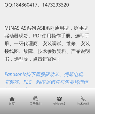
QQ:184860417、1473293320
MINAS A5系列 A5Ⅱ系列通用型，脉冲型
驱动器现货、PDF使用操作手册、选型手
册、一级代理商、安装调试、维修、安装
接线图、故障、技术参数资料、产品说明
书，选型等，点击进官网：
Panasonic松下伺服驱动器、伺服电机、
变频器、PLC、触摸屏销售与售后咨询维
修服务中心
Panasonic松下伺服驱动器、伺服电机、
낀
ꄓ
뀰
ꂅ
首页
关于我们
销售热线
技术热线
变频器、PLC、触摸屏销售与售后咨询维
낀
ꄓ
뀵
ꂅ
首页
关于我们
产品
免费电话咨询
修服务中心，专业提供Panasonic松下数
控产品的销售维修服务，包括：
Panasonic松下伺服电机，Panasonic松