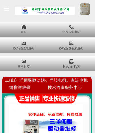
끀
낀
끅
首页
免费咨询电话
뀵
뀣
按产品品牌查询
按行业设备来查询
뀵
뀣
三洋首页
brother机床