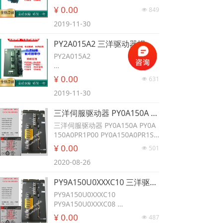
67ZA300APZ0A030A
¥ 0.00
849
넶
67ZA300LXX6C01
PY2A030A0
2019-11-30
PY2A030A0MG8S00
PY2C030U0XXXC05
PY2A015A2 三洋驱动器报警1故障2代码8维修PY2A015EOXXYPH2 PY2A015A0 PY2A015A3 PY2A015A0M61S00 PY2A015A1M61P00 PY2c015 PY0A015J0M88B00 PY0A015HOM PY0A015A1M51P01 PY0A015A1N31P00 PY0A015AIFD1P01 PY0A015AIFC1P01
PY2C030U0XXXC06
PY2A030A3MC1P00
PY2A015A2
PY2A030A2LP1P01
PY2A030A22M1P01
PY2A015EOXXYPH2
¥ 0.00
631
넶
PY2A030A1
PY2A015A0
PY2A030N0XXXC00
2019-11-30
PY2A015A3
PY2A030AOPC2S01
PY2A015A0M61S00
PY2C030U0XXXC02
三洋伺服驱动器 PY0A150A PY0A150A0PR1P00 PY0A150A0PR1S00 PY0A150A故障代码1 2 5 8 H A等维修
PY2A015A1M61P00
PY0A030A0SP1P01
PY2c015
三洋伺服驱动器 PY0A150A PY0A
PY0A030A0SN1P01
PY0A015J0M88B00
150A0PR1P00 PY0A150A0PR1S0
PY0A030Y006
PY0A015HOM
0 PY0A150A故障代码1 2 5 8 H A
¥ 0.00
PY0A030A0PC2S01
501
넶
PY0A015A1M51P01
等维修
PY0A030Z101
PY0A015A1N31P00
2020-08-26
PY0A030N0XXXC00
PY0A015AIFD1P01
PY0A030AOPC2S0
PY0A015AIFC1P01
PY9A150U0XXXC10 三洋驱动器报警1故障2代码8维修 PY9A150U0XXXC08 PQM1A150AP73SSA PY9A150U0XXXC07 PY9A150U0XXXC082 67ZA150MXXXC01 67ZA150AJB3SH1 68AA150TFR02 67ZA150MXXXC00 67ZA150A873S00 67ZA100A853S00
PY0A030A0PC2S01
P30B04005DXS00
PY9A150U0XXXC10
PY0A030Z128
PY0A015AIFD1P01
PY9A150U0XXXC08
PY0A030SW1P01
PQM1A150AP73SSA
PY2A030E0XXXP00
¥ 0.00
487
넶
PY9A150U0XXXC07